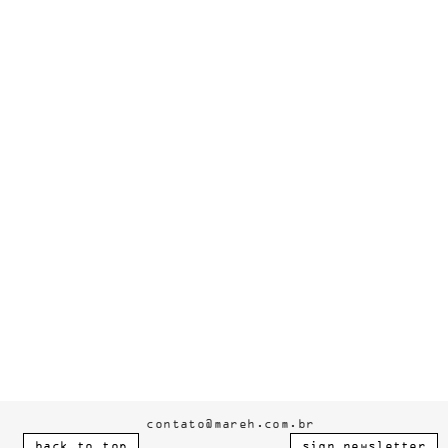
contato@mareh.com.br
back to top
sign newsletter